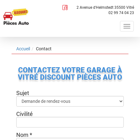
Panneau de gestion des cookies
2 Avenue d'Helmstedt 35500 Vitré
02 99 74 04 23
Togg
navig
Accueil
Contact
CONTACTEZ VOTRE GARAGE À
VITRÉ DISCOUNT PIÈCES AUTO
Sujet
Civilité
Nom
*